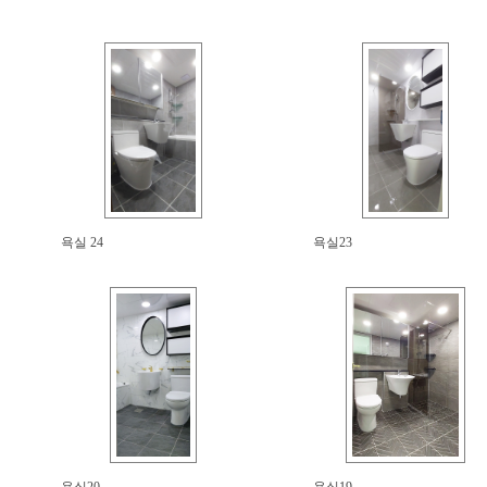
욕실 24
욕실23