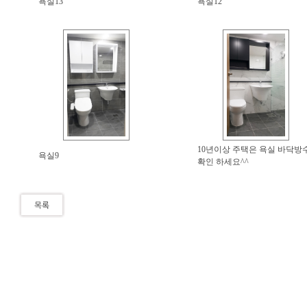
욕실13
욕실12
10년이상 주택은 욕실 바닥방
욕실9
확인 하세요^^